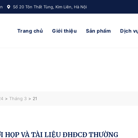
vn
Số 20 Tôn Thất Tùng, Kim Liên, Hà Nội
Trang chủ
Giới thiệu
Sản phẩm
Dịch v
24
>
Tháng 3
>
21
I HỌP VÀ TÀI LIỆU ĐHĐCĐ THƯỜNG