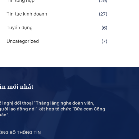
Tin tổng hợp
(29)
Tin tức kinh doanh
(27)
Tuyển dụng
(6)
Uncategorized
(7)
in mới nhất
i nghị đối thoại “Tháng lắng nghe đoàn viên,
gười lao động nói” kết hợp tổ chức “Bữa cơm Công
oàn”.
ÔNG BỐ THÔNG TIN