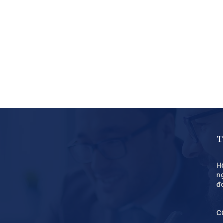
T
Hộ
n
đ
C