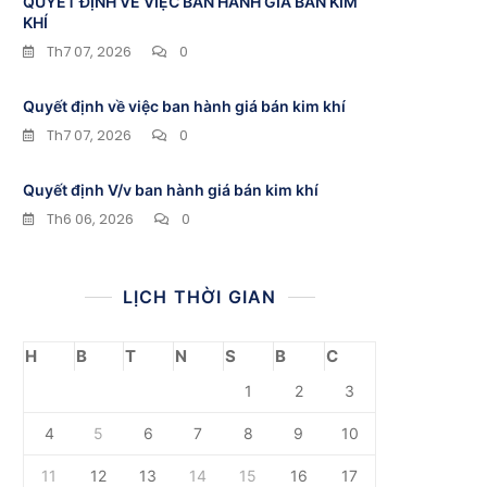
QUYẾT ĐỊNH VỀ VIỆC BAN HÀNH GIÁ BÁN KIM
KHÍ
Th7 07, 2026
0
Quyết định về việc ban hành giá bán kim khí
Th7 07, 2026
0
Quyết định V/v ban hành giá bán kim khí
Th6 06, 2026
0
LỊCH THỜI GIAN
H
B
T
N
S
B
C
1
2
3
4
5
6
7
8
9
10
11
12
13
14
15
16
17