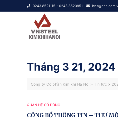
Skip
0243.8521115 - 0243.8523851
hns@hns.com.
to
content
Tháng 3 21, 2024
Công ty Cổ phần Kim khí Hà Nội
>
Tin tức
>
20
QUAN HỆ CỔ ĐÔNG
CÔNG BỐ THÔNG TIN – THƯ MỜ