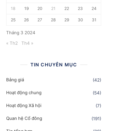
18
19
20
21
22
23
24
25
26
27
28
29
30
31
Tháng 3 2024
« Th2
Th4 »
TIN CHUYÊN MỤC
Bảng giá
(42)
Hoạt động chung
(54)
Hoạt động Xã hội
(7)
Quan hệ Cổ đông
(191)