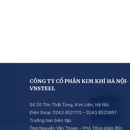
CÔNG TY CỔ PHẦN KIM KHÍ HÀ NỘI-
VNSTEEL
Số 20 Tôn Thất Tùng, Kim Liên, Hà Nội.
Điện thoại: 0243.8521115 – 0243.8523851
Trưởng ban biên tập:
Ông Nguyễn Văn Thoan – Phó Tổng giám đốc.