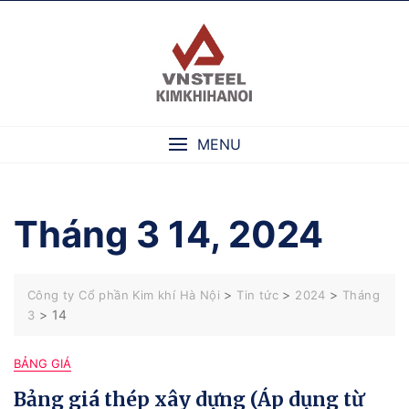
Skip
to
content
MENU
Tháng 3 14, 2024
>
>
>
Công ty Cổ phần Kim khí Hà Nội
Tin tức
2024
Tháng
>
14
3
BẢNG GIÁ
Bảng giá thép xây dựng (Áp dụng từ