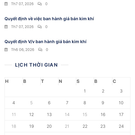
Th7 07, 2026
0
Quyết định về việc ban hành giá bán kim khí
Th7 07, 2026
0
Quyết định V/v ban hành giá bán kim khí
Th6 06, 2026
0
LỊCH THỜI GIAN
H
B
T
N
S
B
C
1
2
3
4
5
6
7
8
9
10
11
12
13
14
15
16
17
18
19
20
21
22
23
24