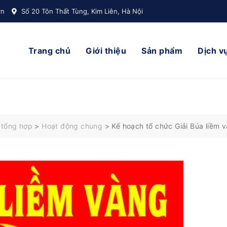
vn
Số 20 Tôn Thất Tùng, Kim Liên, Hà Nội
Trang chủ
Giới thiệu
Sản phẩm
Dịch v
 tổng hợp
>
Hoạt động chung
>
Kế hoạch tổ chức Giải Búa liềm