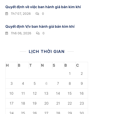
Quyết định về việc ban hành giá bán kim khí
Th7 07, 2026
0
Quyết định V/v ban hành giá bán kim khí
Th6 06, 2026
0
LỊCH THỜI GIAN
H
B
T
N
S
B
C
1
2
3
4
5
6
7
8
9
10
11
12
13
14
15
16
17
18
19
20
21
22
23
24
25
26
27
28
29
30