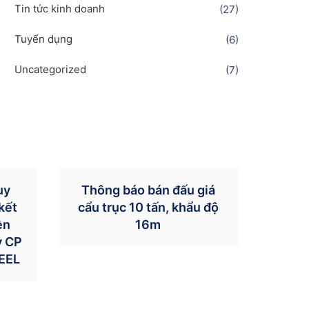
Tin tức kinh doanh
(27)
Tuyển dụng
(6)
Uncategorized
(7)
uy
Thông báo bán đấu giá
kết
cẩu trục 10 tấn, khẩu độ
ền
16m
y CP
EEL