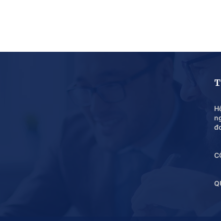
T
Hộ
n
đ
C
Q