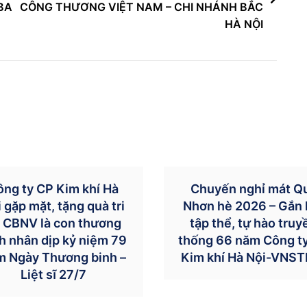
BA
CÔNG THƯƠNG VIỆT NAM – CHI NHÁNH BẮC
HÀ NỘI
ông ty CP Kim khí Hà
Chuyến nghỉ mát Q
 gặp mặt, tặng quà tri
Nhơn hè 2026 – Gắn 
 CBNV là con thương
tập thể, tự hào truy
h nhân dịp kỷ niệm 79
thống 66 năm Công t
m Ngày Thương binh –
Kim khí Hà Nội-VNST
Liệt sĩ 27/7