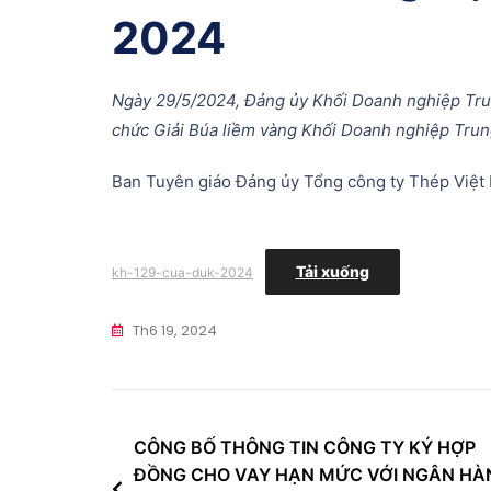
2024
Ngày 29/5/2024, Đảng ủy Khối Doanh nghiệp Tr
chức Giải Búa liềm vàng Khối Doanh nghiệp Tru
Ban Tuyên giáo Đảng ủy Tổng công ty Thép Việt
Tải xuống
kh-129-cua-duk-2024
Th6 19, 2024
Điều
CÔNG BỐ THÔNG TIN CÔNG TY KÝ HỢP
ĐỒNG CHO VAY HẠN MỨC VỚI NGÂN HÀ
hướng