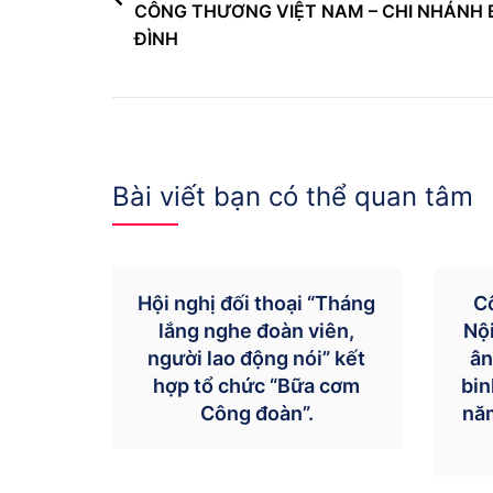
CÔNG THƯƠNG VIỆT NAM – CHI NHÁNH 
bài
ĐÌNH
viết
Bài viết bạn có thể quan tâm
Hội nghị đối thoại “Tháng
C
lắng nghe đoàn viên,
Nội
người lao động nói” kết
ân
hợp tổ chức “Bữa cơm
bin
Công đoàn”.
nă