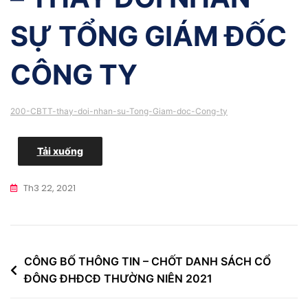
SỰ TỔNG GIÁM ĐỐC
CÔNG TY
200-CBTT-thay-doi-nhan-su-Tong-Giam-doc-Cong-ty
Tải xuống
Th3 22, 2021
Điều
CÔNG BỐ THÔNG TIN – CHỐT DANH SÁCH CỔ
ĐÔNG ĐHĐCĐ THƯỜNG NIÊN 2021
hướng
bài