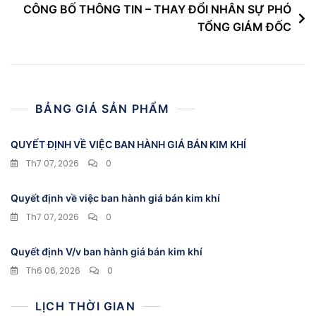
CÔNG BỐ THÔNG TIN – THAY ĐỔI NHÂN SỰ PHÓ
viết
TỔNG GIÁM ĐỐC
BẢNG GIÁ SẢN PHẨM
QUYẾT ĐỊNH VỀ VIỆC BAN HÀNH GIÁ BÁN KIM KHÍ
Th7 07, 2026
0
Quyết định về việc ban hành giá bán kim khí
Th7 07, 2026
0
Quyết định V/v ban hành giá bán kim khí
Th6 06, 2026
0
LỊCH THỜI GIAN