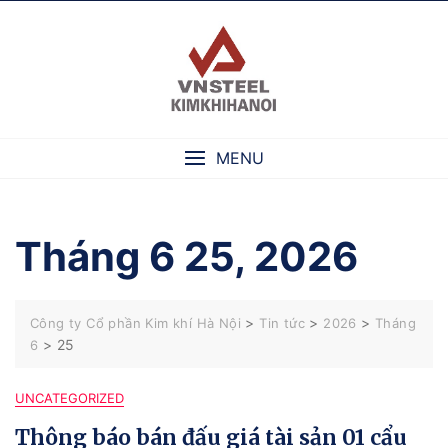
Skip
to
content
MENU
Tháng 6 25, 2026
>
>
>
Công ty Cổ phần Kim khí Hà Nội
Tin tức
2026
Tháng
>
25
6
UNCATEGORIZED
Thông báo bán đấu giá tài sản 01 cẩu