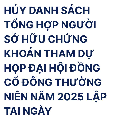
HỦY DANH SÁCH
TỔNG HỢP NGƯỜI
SỞ HỮU CHỨNG
KHOÁN THAM DỰ
HỌP ĐẠI HỘI ĐỒNG
CỔ ĐÔNG THƯỜNG
NIÊN NĂM 2025 LẬP
TẠI NGÀY