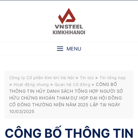
Skip
to
content
MENU
>
>
Công ty Cổ phần Kim khí Hà Nội
Tin tức
Tin tổng hợp
>
>
>
CÔNG BỐ
Hoạt động chung
Quan hệ Cổ đông
THÔNG TIN HỦY DANH SÁCH TỔNG HỢP NGƯỜI SỞ
HỮU CHỨNG KHOÁN THAM DỰ HỌP ĐẠI HỘI ĐỒNG
CỔ ĐÔNG THƯỜNG NIÊN NĂM 2025 LẬP TẠI NGÀY
10/03/2025
CÔNG BỐ THÔNG TIN