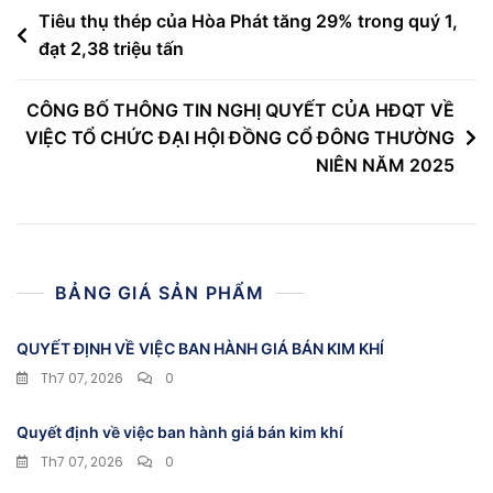
Điều
Tiêu thụ thép của Hòa Phát tăng 29% trong quý 1,
đạt 2,38 triệu tấn
hướng
bài
CÔNG BỐ THÔNG TIN NGHỊ QUYẾT CỦA HĐQT VỀ
viết
VIỆC TỔ CHỨC ĐẠI HỘI ĐỒNG CỔ ĐÔNG THƯỜNG
NIÊN NĂM 2025
BẢNG GIÁ SẢN PHẨM
QUYẾT ĐỊNH VỀ VIỆC BAN HÀNH GIÁ BÁN KIM KHÍ
Th7 07, 2026
0
Quyết định về việc ban hành giá bán kim khí
Th7 07, 2026
0