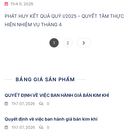
Th4 11, 2025
PHÁT HUY KẾT QUẢ QUÝ I/2025 – QUYẾT TÂM THỰC
HIỆN NHIỆM VỤ THÁNG 4
Phân
Page
Page
1
2
trang
bài
viết
BẢNG GIÁ SẢN PHẨM
QUYẾT ĐỊNH VỀ VIỆC BAN HÀNH GIÁ BÁN KIM KHÍ
Th7 07, 2026
0
Quyết định về việc ban hành giá bán kim khí
Th7 07, 2026
0