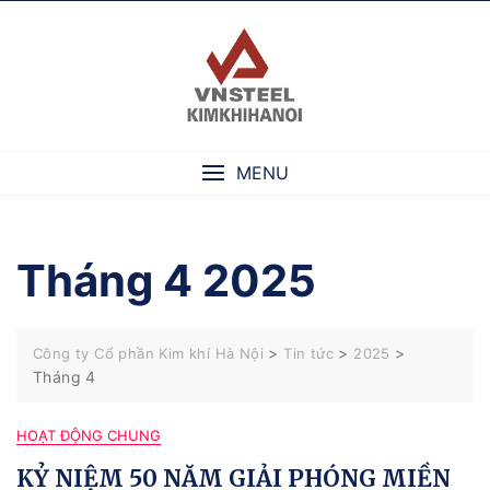
Skip
to
content
MENU
Tháng 4 2025
>
>
>
Công ty Cổ phần Kim khí Hà Nội
Tin tức
2025
Tháng 4
HOẠT ĐỘNG CHUNG
KỶ NIỆM 50 NĂM GIẢI PHÓNG MIỀN