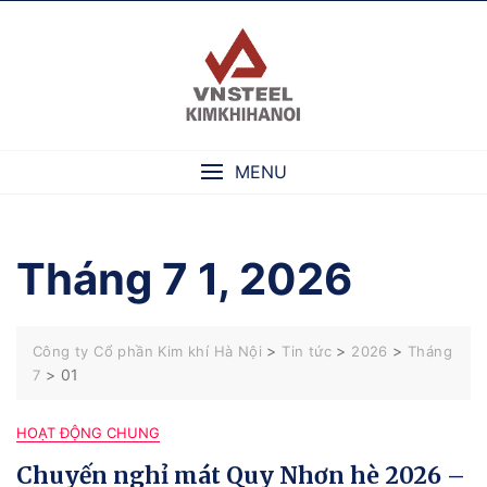
Skip
to
content
MENU
Tháng 7 1, 2026
>
>
>
Công ty Cổ phần Kim khí Hà Nội
Tin tức
2026
Tháng
>
01
7
HOẠT ĐỘNG CHUNG
Chuyến nghỉ mát Quy Nhơn hè 2026 –