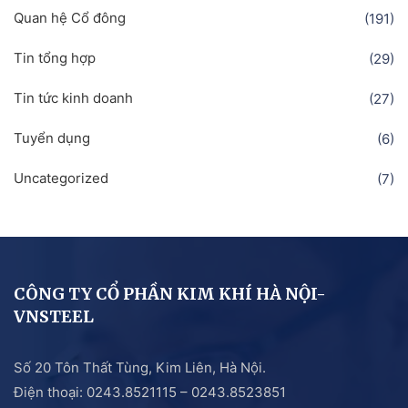
Quan hệ Cổ đông
(191)
Tin tổng hợp
(29)
Tin tức kinh doanh
(27)
Tuyển dụng
(6)
Uncategorized
(7)
CÔNG TY CỔ PHẦN KIM KHÍ HÀ NỘI-
VNSTEEL
Số 20 Tôn Thất Tùng, Kim Liên, Hà Nội.
Điện thoại: 0243.8521115 – 0243.8523851