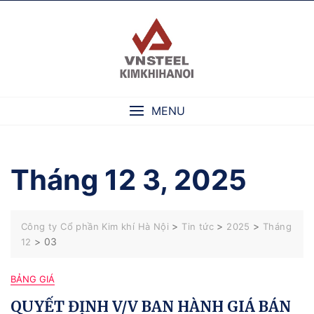
Skip
to
content
MENU
Tháng 12 3, 2025
>
>
>
Công ty Cổ phần Kim khí Hà Nội
Tin tức
2025
Tháng
>
03
12
BẢNG GIÁ
QUYẾT ĐỊNH V/V BAN HÀNH GIÁ BÁN