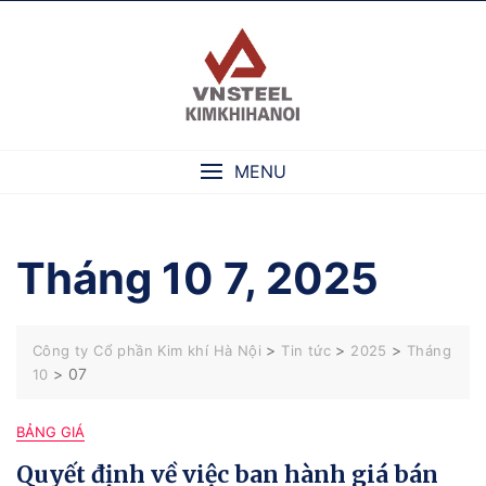
Skip
to
content
MENU
Tháng 10 7, 2025
>
>
>
Công ty Cổ phần Kim khí Hà Nội
Tin tức
2025
Tháng
>
07
10
BẢNG GIÁ
Quyết định về việc ban hành giá bán