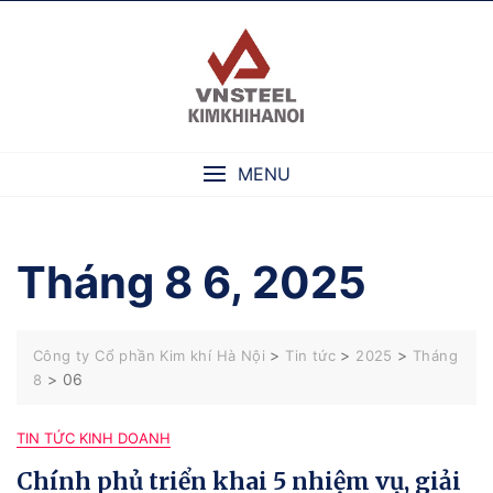
Skip
to
content
MENU
Tháng 8 6, 2025
>
>
>
Công ty Cổ phần Kim khí Hà Nội
Tin tức
2025
Tháng
>
06
8
TIN TỨC KINH DOANH
Chính phủ triển khai 5 nhiệm vụ, giải