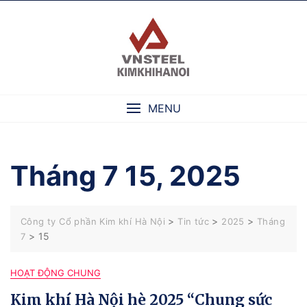
Skip
to
content
MENU
Tháng 7 15, 2025
>
>
>
Công ty Cổ phần Kim khí Hà Nội
Tin tức
2025
Tháng
>
15
7
HOẠT ĐỘNG CHUNG
Kim khí Hà Nội hè 2025 “Chung sức