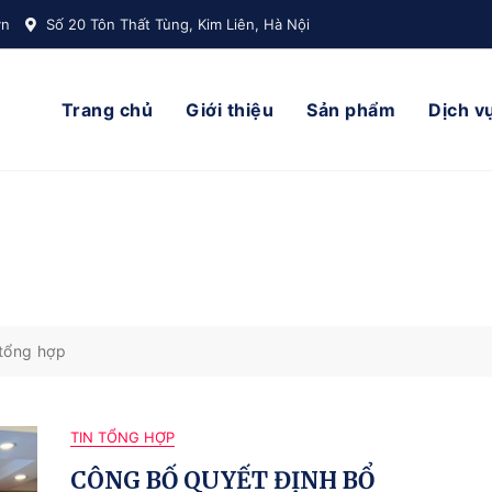
vn
Số 20 Tôn Thất Tùng, Kim Liên, Hà Nội
Trang chủ
Giới thiệu
Sản phẩm
Dịch v
 tổng hợp
TIN TỔNG HỢP
CÔNG BỐ QUYẾT ĐỊNH BỔ