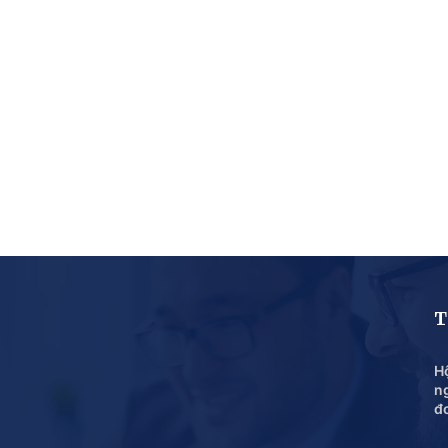
T
Hộ
n
đ