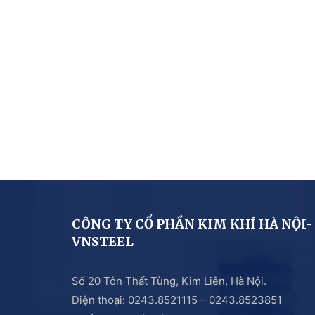
CÔNG TY CỔ PHẦN KIM KHÍ HÀ NỘI-
VNSTEEL
Số 20 Tôn Thất Tùng, Kim Liên, Hà Nội.
Điện thoại: 0243.8521115 – 0243.8523851