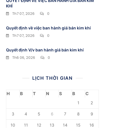
QUYẾT ĐỊNH VỀ VIỆC BAN HÀNH GIÁ BÁN KIM
KHÍ
Th7 07, 2026
0
Quyết định về việc ban hành giá bán kim khí
Th7 07, 2026
0
Quyết định V/v ban hành giá bán kim khí
Th6 06, 2026
0
LỊCH THỜI GIAN
H
B
T
N
S
B
C
1
2
3
4
5
6
7
8
9
10
11
12
13
14
15
16