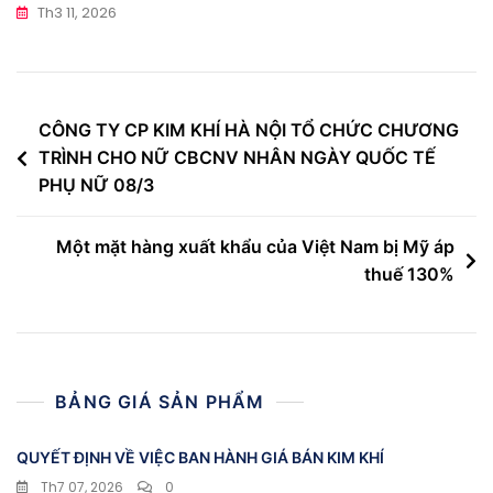
Th3 11, 2026
Điều
CÔNG TY CP KIM KHÍ HÀ NỘI TỔ CHỨC CHƯƠNG
TRÌNH CHO NỮ CBCNV NHÂN NGÀY QUỐC TẾ
hướng
PHỤ NỮ 08/3
bài
viết
Một mặt hàng xuất khẩu của Việt Nam bị Mỹ áp
thuế 130%
BẢNG GIÁ SẢN PHẨM
QUYẾT ĐỊNH VỀ VIỆC BAN HÀNH GIÁ BÁN KIM KHÍ
Th7 07, 2026
0