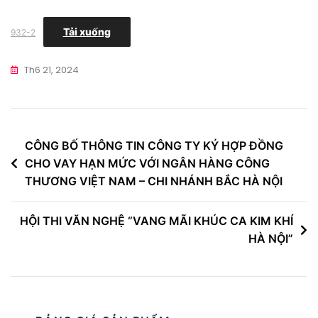
Tải xuống
932-2
Th6 21, 2024
Điều
CÔNG BỐ THÔNG TIN CÔNG TY KÝ HỢP ĐỒNG
CHO VAY HẠN MỨC VỚI NGÂN HÀNG CÔNG
hướng
THƯƠNG VIỆT NAM – CHI NHÁNH BẮC HÀ NỘI
bài
viết
HỘI THI VĂN NGHỆ “VANG MÃI KHÚC CA KIM KHÍ
HÀ NỘI”