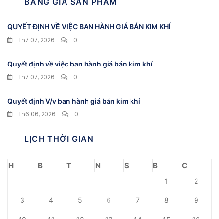
BẢNG GIÁ SẢN PHẨM
QUYẾT ĐỊNH VỀ VIỆC BAN HÀNH GIÁ BÁN KIM KHÍ
Th7 07, 2026
0
Quyết định về việc ban hành giá bán kim khí
Th7 07, 2026
0
Quyết định V/v ban hành giá bán kim khí
Th6 06, 2026
0
LỊCH THỜI GIAN
H
B
T
N
S
B
C
1
2
3
4
5
6
7
8
9