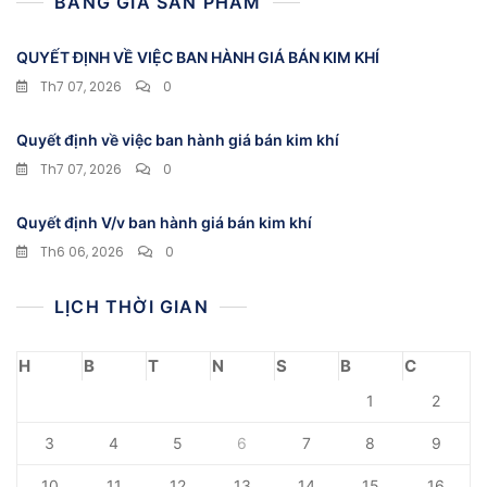
BẢNG GIÁ SẢN PHẨM
QUYẾT ĐỊNH VỀ VIỆC BAN HÀNH GIÁ BÁN KIM KHÍ
Th7 07, 2026
0
Quyết định về việc ban hành giá bán kim khí
Th7 07, 2026
0
Quyết định V/v ban hành giá bán kim khí
Th6 06, 2026
0
LỊCH THỜI GIAN
H
B
T
N
S
B
C
1
2
3
4
5
6
7
8
9
10
11
12
13
14
15
16