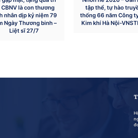
 CBNV là con thương
tập thể, tự hào truy
h nhân dịp kỷ niệm 79
thống 66 năm Công t
m Ngày Thương binh –
Kim khí Hà Nội-VNST
Liệt sĩ 27/7
T
Hộ
n
đ