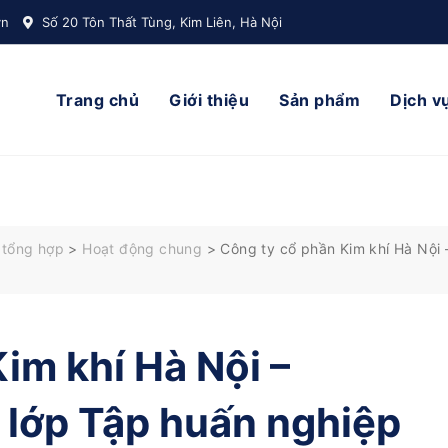
vn
Số 20 Tôn Thất Tùng, Kim Liên, Hà Nội
Trang chủ
Giới thiệu
Sản phẩm
Dịch v
 tổng hợp
>
Hoạt động chung
>
Công ty cổ phần Kim khí Hà Nội
im khí Hà Nội –
lớp Tập huấn nghiệp