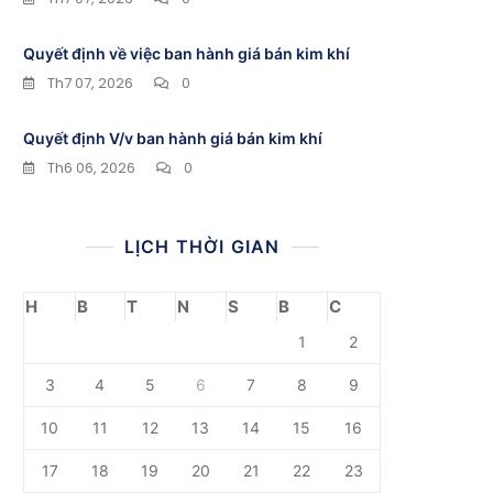
Quyết định về việc ban hành giá bán kim khí
Th7 07, 2026
0
Quyết định V/v ban hành giá bán kim khí
Th6 06, 2026
0
LỊCH THỜI GIAN
H
B
T
N
S
B
C
1
2
3
4
5
6
7
8
9
10
11
12
13
14
15
16
17
18
19
20
21
22
23