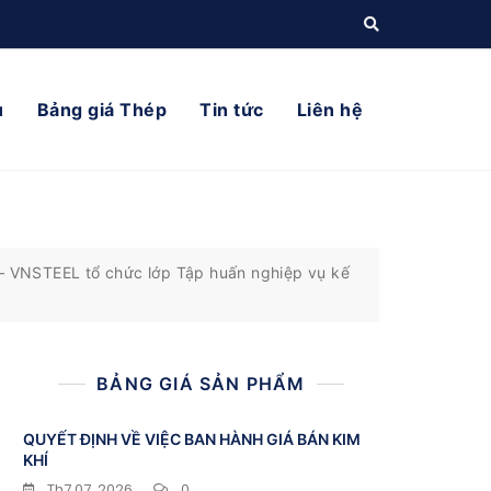
ụ
Bảng giá Thép
Tin tức
Liên hệ
 – VNSTEEL tổ chức lớp Tập huấn nghiệp vụ kế
BẢNG GIÁ SẢN PHẨM
QUYẾT ĐỊNH VỀ VIỆC BAN HÀNH GIÁ BÁN KIM
KHÍ
Th7 07, 2026
0