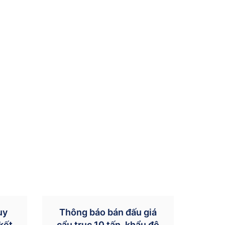
uy
Thông báo bán đấu giá
kết
cẩu trục 10 tấn, khẩu độ