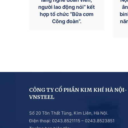
người lao động nói” kết
ân
hợp tổ chức “Bữa cơm
bin
Công đoàn”.
nă
CÔNG TY CỔ PHẦN KIM KHÍ HÀ NỘI-
VNSTEEL
Số 20 Tôn Thất Tùng, Kim Liên, Hà Nội.
Điện thoại: 0243.8521115 – 0243.8523851