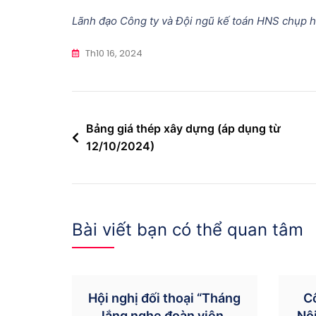
Lãnh đạo Công ty và Đội ngũ kế toán HNS chụp h
Th10 16, 2024
Điều
Bảng giá thép xây dựng (áp dụng từ
12/10/2024)
hướng
bài
viết
Bài viết bạn có thể quan tâm
Hội nghị đối thoại “Tháng
C
lắng nghe đoàn viên,
Nội