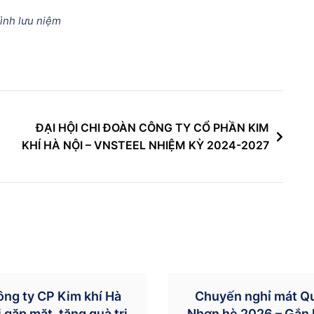
ình lưu niệm
ĐẠI HỘI CHI ĐOÀN CÔNG TY CỔ PHẦN KIM
KHÍ HÀ NỘI – VNSTEEL NHIỆM KỲ 2024-2027
ông ty CP Kim khí Hà
Chuyến nghỉ mát Q
 gặp mặt, tặng quà tri
Nhơn hè 2026 – Gắn 