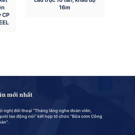
ền
16m
y CP
EEL
in mới nhất
i nghị đối thoại “Tháng lắng nghe đoàn viên,
gười lao động nói” kết hợp tổ chức “Bữa cơm Công
oàn”.