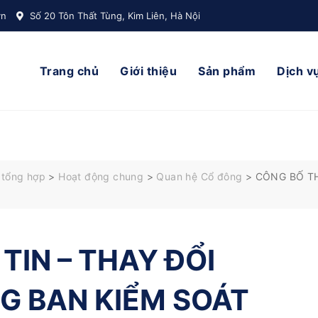
vn
Số 20 Tôn Thất Tùng, Kim Liên, Hà Nội
Trang chủ
Giới thiệu
Sản phẩm
Dịch v
 tổng hợp
>
Hoạt động chung
>
Quan hệ Cổ đông
>
CÔNG BỐ T
TIN – THAY ĐỔI
G BAN KIỂM SOÁT