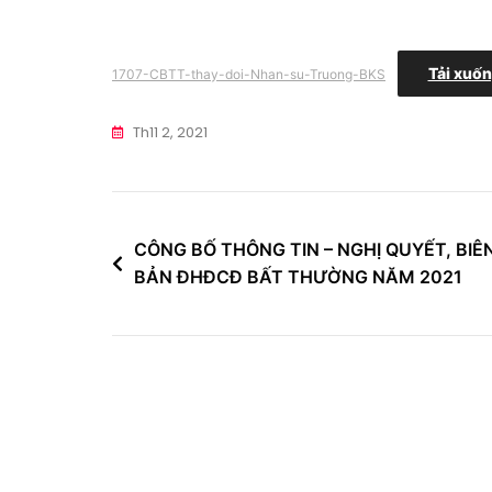
Tải xuố
1707-CBTT-thay-doi-Nhan-su-Truong-BKS
Th11 2, 2021
Điều
CÔNG BỐ THÔNG TIN – NGHỊ QUYẾT, BIÊ
BẢN ĐHĐCĐ BẤT THƯỜNG NĂM 2021
hướng
bài
viết