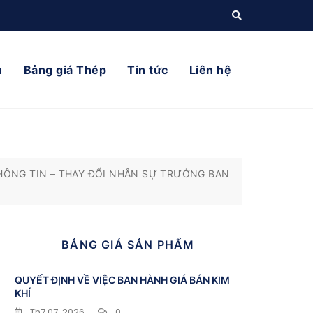
ụ
Bảng giá Thép
Tin tức
Liên hệ
HÔNG TIN – THAY ĐỔI NHÂN SỰ TRƯỞNG BAN
BẢNG GIÁ SẢN PHẨM
QUYẾT ĐỊNH VỀ VIỆC BAN HÀNH GIÁ BÁN KIM
KHÍ
Th7 07, 2026
0