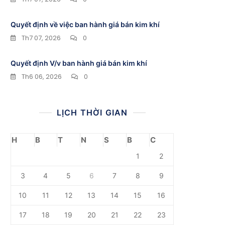
Quyết định về việc ban hành giá bán kim khí
Th7 07, 2026
0
Quyết định V/v ban hành giá bán kim khí
Th6 06, 2026
0
LỊCH THỜI GIAN
H
B
T
N
S
B
C
1
2
3
4
5
6
7
8
9
10
11
12
13
14
15
16
17
18
19
20
21
22
23