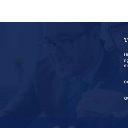
T
Hộ
n
đ
C
Q