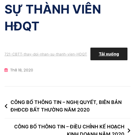
SỰ THÀNH VIÊN
HĐQT
Tải xuống
721-CBTT-thay-doi-nhan-su-thanh-vien-HDQT
Th8 18, 2020
Điều
CÔNG BỐ THÔNG TIN – NGHỊ QUYẾT, BIÊN BẢN
ĐHĐCĐ BẤT THƯỜNG NĂM 2020
hướng
bài
CÔNG BỐ THÔNG TIN – ĐIỀU CHỈNH KẾ HOẠCH
viết
KINH DOANH NĂM 2020