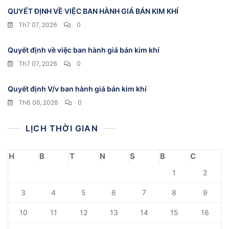
QUYẾT ĐỊNH VỀ VIỆC BAN HÀNH GIÁ BÁN KIM KHÍ
Th7 07, 2026
0
Quyết định về việc ban hành giá bán kim khí
Th7 07, 2026
0
Quyết định V/v ban hành giá bán kim khí
Th6 06, 2026
0
LỊCH THỜI GIAN
H
B
T
N
S
B
C
1
2
3
4
5
6
7
8
9
10
11
12
13
14
15
16