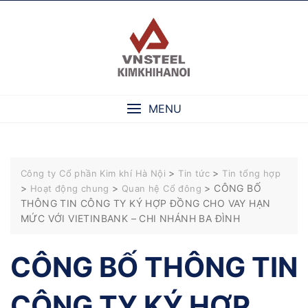
Skip
to
content
MENU
>
>
Công ty Cổ phần Kim khí Hà Nội
Tin tức
Tin tổng hợp
>
>
>
CÔNG BỐ
Hoạt động chung
Quan hệ Cổ đông
THÔNG TIN CÔNG TY KÝ HỢP ĐỒNG CHO VAY HẠN
MỨC VỚI VIETINBANK – CHI NHÁNH BA ĐÌNH
CÔNG BỐ THÔNG TIN
CÔNG TY KÝ HỢP