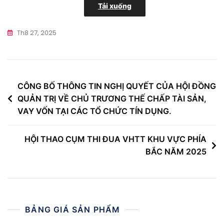
Tải xuống
Th8 27, 2025
Điều
CÔNG BỐ THÔNG TIN NGHỊ QUYẾT CỦA HỘI ĐỒNG
QUẢN TRỊ VỀ CHỦ TRƯƠNG THẾ CHẤP TÀI SẢN,
hướng
VAY VỐN TẠI CÁC TỔ CHỨC TÍN DỤNG.
bài
viết
HỘI THAO CỤM THI ĐUA VHTT KHU VỰC PHÍA
BẮC NĂM 2025
BẢNG GIÁ SẢN PHẨM