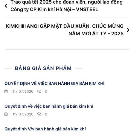
Điều
Trao quà tết 2025 cho đoàn viên, người lao động
Công ty CP Kim khí Hà Nội – VNSTEEL
hướng
bài
KIMKHIHANOI GẶP MẶT ĐẦU XUÂN, CHÚC MỪNG
viết
NĂM MỚI ẤT TỴ – 2025
BẢNG GIÁ SẢN PHẨM
QUYẾT ĐỊNH VỀ VIỆC BAN HÀNH GIÁ BÁN KIM KHÍ
Th7 07, 2026
0
Quyết định về việc ban hành giá bán kim khí
Th7 07, 2026
0
Quyết định V/v ban hành giá bán kim khí