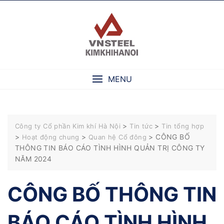
Skip
to
content
MENU
>
>
Công ty Cổ phần Kim khí Hà Nội
Tin tức
Tin tổng hợp
>
>
>
CÔNG BỐ
Hoạt động chung
Quan hệ Cổ đông
THÔNG TIN BÁO CÁO TÌNH HÌNH QUẢN TRỊ CÔNG TY
NĂM 2024
CÔNG BỐ THÔNG TIN
BÁO CÁO TÌNH HÌNH