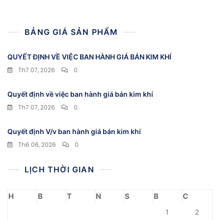
bài
viết
BẢNG GIÁ SẢN PHẨM
QUYẾT ĐỊNH VỀ VIỆC BAN HÀNH GIÁ BÁN KIM KHÍ
Th7 07, 2026
0
Quyết định về việc ban hành giá bán kim khí
Th7 07, 2026
0
Quyết định V/v ban hành giá bán kim khí
Th6 06, 2026
0
LỊCH THỜI GIAN
H
B
T
N
S
B
C
1
2