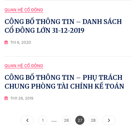
QUAN HỆ CỔ ĐÔNG
CÔNG BỐ THÔNG TIN – DANH SÁCH
CỔ ĐÔNG LỚN 31-12-2019
Th1 6, 2020
QUAN HỆ CỔ ĐÔNG
CÔNG BỐ THÔNG TIN – PHỤ TRÁCH
CHUNG PHÒNG TÀI CHÍNH KẾ TOÁN
Th11 26, 2019
…
Phân
Page
Page
Page
Page
1
26
27
28
trang