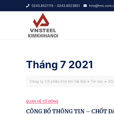
Skip
0243.8521115 - 0243.8523851
hns@hns.com.
to
content
Tháng 7 2021
Công ty Cổ phần Kim khí Hà Nội
>
Tin tức
>
20
QUAN HỆ CỔ ĐÔNG
CÔNG BỐ THÔNG TIN – CHỐT D