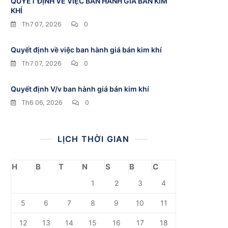
QUYẾT ĐỊNH VỀ VIỆC BAN HÀNH GIÁ BÁN KIM
KHÍ
Th7 07, 2026
0
Quyết định về việc ban hành giá bán kim khí
Th7 07, 2026
0
Quyết định V/v ban hành giá bán kim khí
Th6 06, 2026
0
LỊCH THỜI GIAN
H
B
T
N
S
B
C
1
2
3
4
5
6
7
8
9
10
11
12
13
14
15
16
17
18