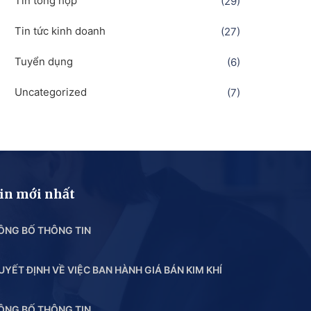
Tin tổng hợp
(29)
Tin tức kinh doanh
(27)
Tuyển dụng
(6)
Uncategorized
(7)
in mới nhất
ÔNG BỐ THÔNG TIN
UYẾT ĐỊNH VỀ VIỆC BAN HÀNH GIÁ BÁN KIM KHÍ
ÔNG BỐ THÔNG TIN