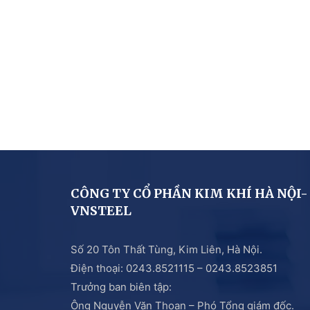
CÔNG TY CỔ PHẦN KIM KHÍ HÀ NỘI-
VNSTEEL
Số 20 Tôn Thất Tùng, Kim Liên, Hà Nội.
Điện thoại: 0243.8521115 – 0243.8523851
Trưởng ban biên tập:
Ông Nguyễn Văn Thoan – Phó Tổng giám đốc.