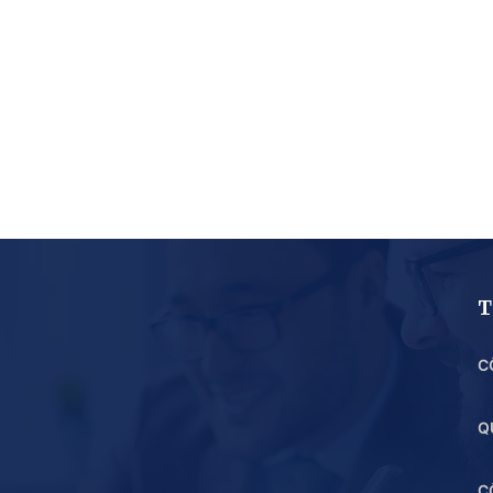
T
C
Q
C