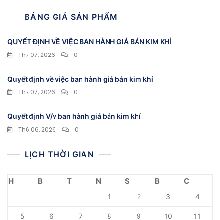
viết
BẢNG GIÁ SẢN PHẨM
QUYẾT ĐỊNH VỀ VIỆC BAN HÀNH GIÁ BÁN KIM KHÍ
Th7 07, 2026
0
Quyết định về việc ban hành giá bán kim khí
Th7 07, 2026
0
Quyết định V/v ban hành giá bán kim khí
Th6 06, 2026
0
LỊCH THỜI GIAN
H
B
T
N
S
B
C
1
2
3
4
5
6
7
8
9
10
11