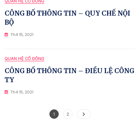
QUAN HỆ CỔ ĐÔNG
CÔNG BỐ THÔNG TIN – QUY CHẾ NỘI
BỘ
Th4 15, 2021
QUAN HỆ CỔ ĐÔNG
CÔNG BỐ THÔNG TIN – ĐIỀU LỆ CÔNG
TY
Th4 15, 2021
Phân
Page
Page
1
2
trang
bài