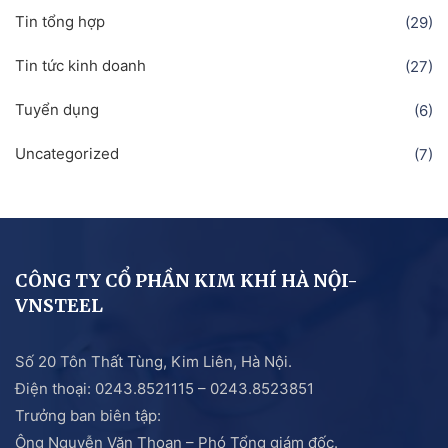
Tin tổng hợp
(29)
Tin tức kinh doanh
(27)
Tuyển dụng
(6)
Uncategorized
(7)
CÔNG TY CỔ PHẦN KIM KHÍ HÀ NỘI-
VNSTEEL
Số 20 Tôn Thất Tùng, Kim Liên, Hà Nội.
Điện thoại: 0243.8521115 – 0243.8523851
Trưởng ban biên tập:
Ông Nguyễn Văn Thoan – Phó Tổng giám đốc.